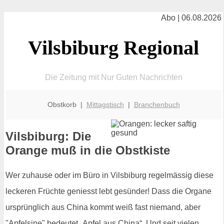
Abo | 06.08.2026
Vilsbiburg Regional
Die Zeitung mit Nur Guten Nachrichten
Obstkorb |
Mittagstisch
|
Branchenbuch
Vilsbiburg: Die
Orange muß in die Obstkiste
Wer zuhause oder im Büro in Vilsbiburg regelmässig diese
leckeren Früchte geniesst lebt gesünder! Dass die Organe
ursprünglich aus China kommt weiß fast niemand, aber
"Apfelsine" bedeutet „Apfel aus China“. Und seit vielen